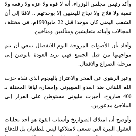
وأكد رئيس مجلس الوزراء، أنه لا قوة ولا عزة ولا رفعة ولا
تنمية ولا فلاح ولا نجاح لليمنيين إلا بوحدتهم .. لافتًا إلى أن
الشعب اليمني كان موحدا قبل 22 مايو1990م، في مختلف
المجالات وأبنائه متعايشين ومتآلفين ومتآخين.
وأفاد بأن الأصوات المروجة اليوم للانفصال ينبغي أن يتم
مواجهتها من قبل الجميع فهي تريد العودة بالوطن إلى
مرحلة الصراع والاقتتال.
وعبر الرهوي عن الفخر والاعتزاز بالهجوم الذي نفذه حزب
الله اللبناني ضد العدو الصهيوني وإمطاره ليافا المحتلة بـ
400 صاروخ، أجبرت مليوني مستوطن على الفرار إلى
الملاجئ مذعورين.
وأوضح أن امتلاك الصواريخ وأسباب القوة هو أحد تجليات
العقول النيرة التي تسعى لامتلاكها ليس للطغيان بل للدفاع