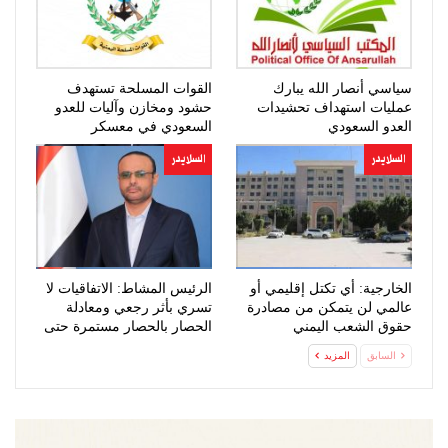
سياسي أنصار الله يبارك
القوات المسلحة تستهدف
عمليات استهداف تحشيدات
حشود ومخازن وآليات للعدو
العدو السعودي
السعودي في معسكر
“صحن…
السلايدر
السلايدر
الخارجية: أي تكتل إقليمي أو
الرئيس المشاط: الاتفاقيات لا
عالمي لن يتمكن من مصادرة
تسري بأثر رجعي ومعادلة
حقوق الشعب اليمني
الحصار بالحصار مستمرة حتى
المشروعة
تحقق…
السابق
المزيد