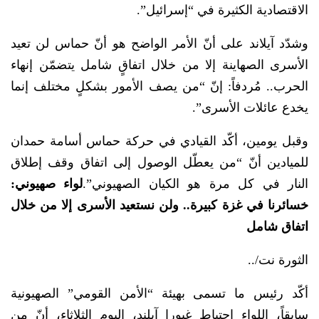
الاقتصادية الكثيرة في “إسرائيل”.
وشدّد آيلاند على أنّ الأمر الواضح هو أنّ حماس لن تعيد
الأسرى الصهاينة إلا من خلال اتفاقٍ شامل يتضمّن إنهاء
الحرب.. مُردفاً: إنّ “من يصف الأمور بشكلٍ مختلف إنما
يخدع عائلات الأسرى”.
وقبل يومين، أكّد القيادي في حركة حماس أسامة حمدان
للميادين أنّ “من يعطّل الوصول إلى اتفاق وقف إطلاق
النار في كل مرة هو الكيان الصهيوني”.
لواء صهيوني:
خسائرنا في غزة كبيرة.. ولن نستعيد الأسرى إلا من خلال
اتفاق شامل
الثورة نت/..
أكّد رئيس ما تسمى بهيئة “الأمن القومي” الصهيونية
سابقاً، اللواء احتياط غيورا آيلند، اليوم الثلاثاء، أنّ من