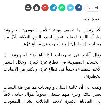
Share
الثورة نت/..
أكّد رئيس ما تسمى بهيئة “الأمن القومي” الصهيونية
سابقاً، اللواء احتياط غيورا آيلند، اليوم الثلاثاء، أنّ من
مصلحة “إسرائيل” إنهاء الحرب في قطاع غزّة.
وقال آيلاند في تصريحات لـ”القناة 12″ الصهيونية: إنّ
“الخسائر الصهيونية في قطاع غزّة كبيرة، وخلال الشهر
الأخير سقط 24 جندياً في قطاع غزّة، والكثير من الإصابات
الخطيرة”.
ولفت إلى أنّ غالبية القتلى والإصابات هم من فئة الشباب
بعمر الـ20، وجزء منهم سيبقى معوّقاً طوال حياته.. لافتاً
إلى المعاناة الكبيرة لآلاف العائلات بشأن الصعوبات