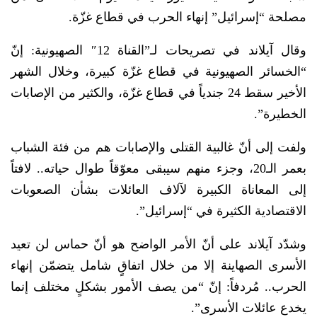
مصلحة “إسرائيل” إنهاء الحرب في قطاع غزّة.
وقال آيلاند في تصريحات لـ”القناة 12″ الصهيونية: إنّ
“الخسائر الصهيونية في قطاع غزّة كبيرة، وخلال الشهر
الأخير سقط 24 جندياً في قطاع غزّة، والكثير من الإصابات
الخطيرة”.
ولفت إلى أنّ غالبية القتلى والإصابات هم من فئة الشباب
بعمر الـ20، وجزء منهم سيبقى معوّقاً طوال حياته.. لافتاً
إلى المعاناة الكبيرة لآلاف العائلات بشأن الصعوبات
الاقتصادية الكثيرة في “إسرائيل”.
وشدّد آيلاند على أنّ الأمر الواضح هو أنّ حماس لن تعيد
الأسرى الصهاينة إلا من خلال اتفاقٍ شامل يتضمّن إنهاء
الحرب.. مُردفاً: إنّ “من يصف الأمور بشكلٍ مختلف إنما
يخدع عائلات الأسرى”.