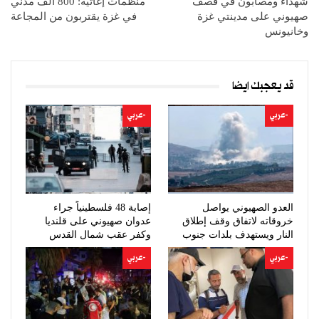
شهداء ومصابون في قصف
منظمات إغاثية: 800 ألف مدني
صهيوني على مدينتي غزة
في غزة يقتربون من المجاعة
وخانيونس
قد يعجبك ايضا
-عربي
-عربي
العدو الصهيوني يواصل
إصابة 48 فلسطينياً جراء
خروقاته لاتفاق وقف إطلاق
عدوان صهيوني على قلنديا
النار ويستهدف بلدات جنوب
وكفر عقب شمال القدس
لبنان
-عربي
-عربي