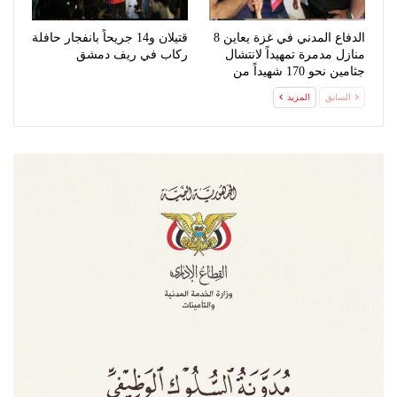
الدفاع المدني في غزة يعاين 8
قتيلان و14 جريحاً بانفجار حافلة
منازل مدمرة تمهيداً لانتشال
ركاب في ريف دمشق
جثامين نحو 170 شهيداً من
تحت…
السابق
المزيد