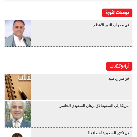
يوميات الثورة
في مِحراب النور الأعظم
آراء وكتابات
خواطر رياضية
أمريكا إلى السقوط دُرْ ..رهان السعودي الخاسر
هل تكرّر السعودية أخطاءها؟