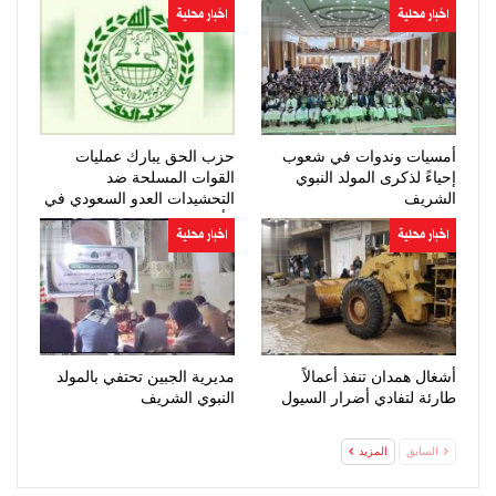
اخبار محلية
اخبار محلية
أمسيات وندوات في شعوب
حزب الحق يبارك عمليات
إحياءً لذكرى المولد النبوي
القوات المسلحة ضد
الشريف
التحشيدات العدو السعودي في
مأرب وحضرموت
اخبار محلية
اخبار محلية
أشغال همدان تنفذ أعمالاً
مديرية الجبين تحتفي بالمولد
طارئة لتفادي أضرار السيول
النبوي الشريف
السابق
المزيد