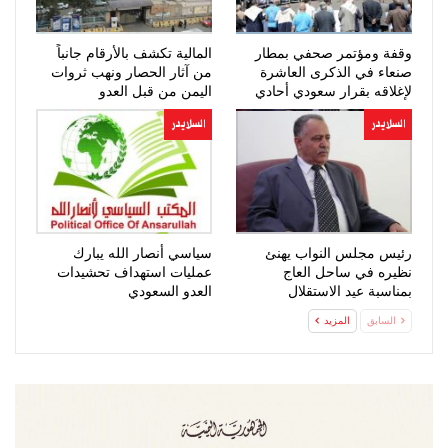
وقفة ومؤتمر صحفي بمطار
المالية تكشف بالأرقام جانباً
صنعاء في الذكرى العاشرة
من آثار الحصار ونهب ثروات
لإغلاقه بقرار سعودي أحادي
اليمن من قبل العدو
السعودي…
السلايدر
السلايدر
رئيس مجلس النواب يهنئ
سياسي أنصار الله يبارك
نظيره في ساحل العاج
عمليات استهداف تحشيدات
بمناسبة عيد الاستقلال
العدو السعودي
السابق
المزيد