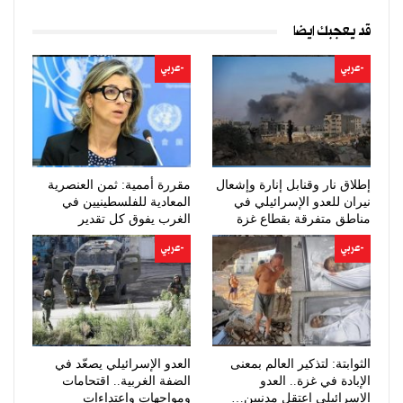
قد يعجبك ايضا
-عربي
-عربي
إطلاق نار وقنابل إنارة وإشعال
مقررة أممية: ثمن العنصرية
نيران للعدو الإسرائيلي في
المعادية للفلسطينيين في
مناطق متفرقة بقطاع غزة
الغرب يفوق كل تقدير
-عربي
-عربي
الثوابتة: لتذكير العالم بمعنى
العدو الإسرائيلي يصعّد في
الإبادة في غزة.. العدو
الضفة الغربية.. اقتحامات
الإسرائيلي اعتقل مدنيين…
ومواجهات واعتداءات