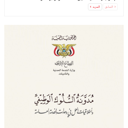
للمستوطنين
السابق
المزيد