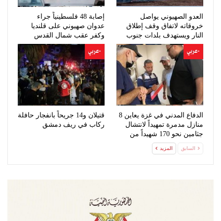
العدو الصهيوني يواصل
إصابة 48 فلسطينياً جراء
خروقاته لاتفاق وقف إطلاق
عدوان صهيوني على قلنديا
النار ويستهدف بلدات جنوب
وكفر عقب شمال القدس
لبنان
-عربي
-عربي
الدفاع المدني في غزة يعاين 8
قتيلان و14 جريحاً بانفجار حافلة
منازل مدمرة تمهيداً لانتشال
ركاب في ريف دمشق
جثامين نحو 170 شهيداً من
تحت…
السابق
المزيد