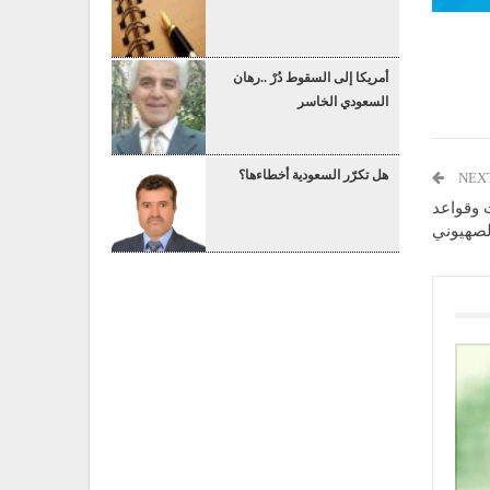
أمريكا إلى السقوط دُرْ ..رهان
السعودي الخاسر
هل تكرّر السعودية أخطاءها؟
NEX
 وقواعد
لصهيوني