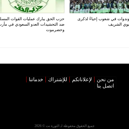
ندوات في شعوب إحياءً لذكرى
حزب الحق يبارك عمليات القوات المسل
نبوي الشريف
ضد التحشيدات العدو السعودي في مأر
وحضرموت
من نحن
لإعلاناتكم
للإشتراك
خدماتنا
اتصل بنا
جميع الحقوق محفوظة لـ الثورة نت © 2026