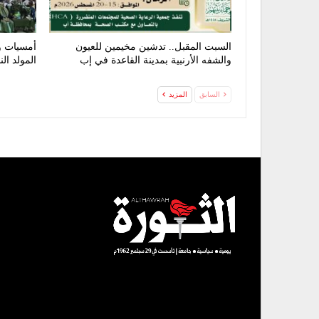
السبت المقبل.. تدشين مخيمين للعيون
أمسيات و
والشفه الأرنبية بمدينة القاعدة في إب
المولد ال
السابق
المزيد