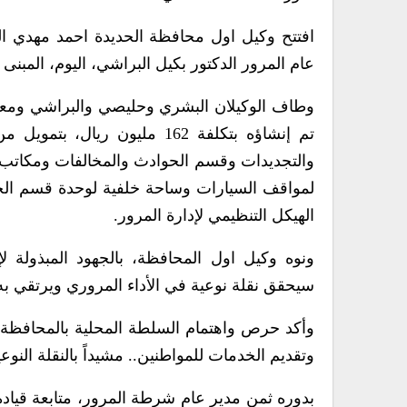
افتتح وكيل اول محافظة الحديدة احمد مهدي 
عام المرور الدكتور بكيل البراشي، اليوم، المبنى
وطاف الوكيلان البشري وحليصي والبراشي ومعهم 
تم إنشاؤه بتكلفة 162 مليون ر
والتجديدات وقسم الحوادث والمخالفات ومكاتب ا
لمواقف السيارات وساحة خلفية لوحدة قسم الح
الهيكل التنظيمي لإدارة المرور.
ونوه وكيل اول المحافظة، بالجهود المبذولة 
سيحقق نقلة نوعية في الأداء المروري ويرتقي به
وأكد حرص واهتمام السلطة المحلية بالمحافظة، 
وتقديم الخدمات للمواطنين.. مشيداً بالنقلة النو
بدوره ثمن مدير عام شرطة المرور، متابعة قيادة