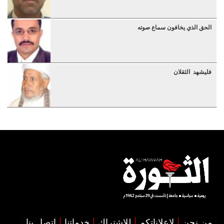
الحق الذي يخافون سماع صوته
فليشهد الثقلان
من نحن
لإعلاناتكم
للإشتراك
خدماتنا
اتصل بنا