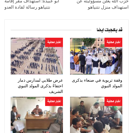
حزب الله يعلن مسؤوليته عن
أبو عبيدة: استهداف مقر إقامة
استهداف منزل نتنياهو
نتنياهو رسالة لقادة العدو
قد يعجبك ايضا
اخبار محلية
اخبار محلية
وقفة تربوية في صنعاء بذكرى
عرض طلابي لمدارس ذمار
المولد النبوي
احتفاءً بذكرى المولد النبوي
الشريف
اخبار محلية
اخبار محلية