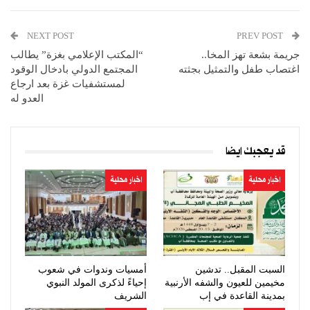
NEXT POST
PREV POST
جريمة بشعة تهز المخا..
“المكتب الإعلامي بغزة” يطالب
اغتصاب طفل والتمثيل بجثته
المجتمع الدولي بادخال الوقود
لمستشفيات غزة بعد ارجاع
العدو له
قد يعجبك ايضا
اخبار محلية
اخبار محلية
السبت المقبل.. تدشين
أمسيات وندوات في شعوب
مخيمين للعيون والشفه الأرنبية
إحياءً لذكرى المولد النبوي
بمدينة القاعدة في إب
الشريف