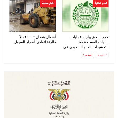
اخبار محلية
اخبار محلية
حزب الحق يبارك عمليات
أشغال همدان تنفذ أعمالاً
القوات المسلحة ضد
طارئة لتفادي أضرار السيول
التحشيدات العدو السعودي في
مأرب وحضرموت
السابق
المزيد