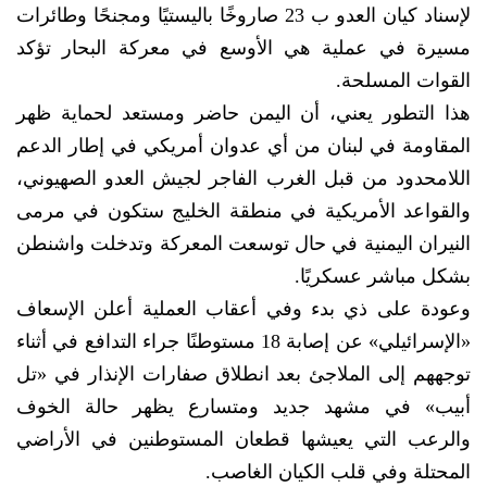
لإسناد كيان العدو ب 23 صاروخًا باليستيًا ومجنحًا وطائرات
مسيرة في عملية هي الأوسع في معركة البحار تؤكد
القوات المسلحة.
هذا التطور يعني، أن اليمن حاضر ومستعد لحماية ظهر
المقاومة في لبنان من أي عدوان أمريكي في إطار الدعم
اللامحدود من قبل الغرب الفاجر لجيش العدو الصهيوني،
والقواعد الأمريكية في منطقة الخليج ستكون في مرمى
النيران اليمنية في حال توسعت المعركة وتدخلت واشنطن
بشكل مباشر عسكريًا.
وعودة على ذي بدء وفي أعقاب العملية أعلن الإسعاف
«الإسرائيلي» عن إصابة 18 مستوطنًا جراء التدافع في أثناء
توجههم إلى الملاجئ بعد انطلاق صفارات الإنذار في «تل
أبيب» في مشهد جديد ومتسارع يظهر حالة الخوف
والرعب التي يعيشها قطعان المستوطنين في الأراضي
المحتلة وفي قلب الكيان الغاصب.