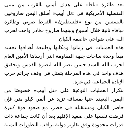
بعد طائرة «يافا» على هدف أمني بالقرب من مبنى
القنصلية الأمريكية في «تل أبيب» أطلق اليمن صاروخين
باليستيين من نوع «فلسطين2» الفرط صوتي وطائرة
«يافا» ثانية خلال أسبوع وبينهما صاروخ «قادر واحد» لحزب
الله على ضواحي عاصمة الكيان.
هذه العمليات في زمانها ومكانها وطبيعة أهدافها تجسد
مبدأ وحدة ساحات جبهة المقاومة التي أرساها الأمين العام
لحزب الله السيد حسن نصر الله لنصرة القدس وتحقيق
هدف واحد في هذه المرحلة يتمثل في وقف جرائم حرب
الإبادة الجماعية في غزة.
بتكرار العمليات النوعية على «تل أبيب» خصوصًا من
اليمن، البعيدة عنها بمسافة تزيد عن ألفي كيلو متر، فإن
حاضر الكيان ومستقبله في خطر، مع صعود قوة كبيرة
فرضت نفسها على صعيد الإقليم بعد أن كانت جماعة ذات
قدرات محدودة وفق تقارير دولية تراقب التطورات اليمنية