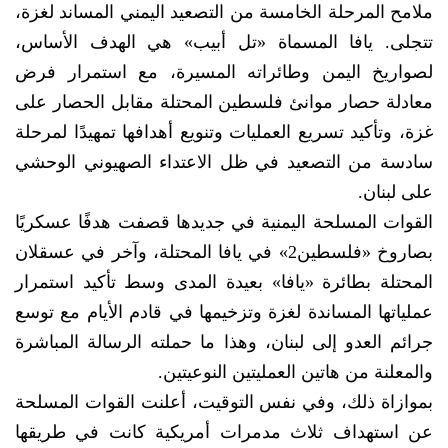
ملامح المرحلة الخامسة من التصعيد اليمني المساند لغزة،
تتجلى. يافا المسماة «تل أبيب» هي الهدف الأساس،
لصواريخ اليمن وطائراته المسيرة، مع استمرار فرض
معادلة حصار موانئ فلسطين المحتلة مقابل الحصار على
غزة، وتأكيد تسريع العمليات وتنويع أهدافها تمهيدًا لمرحلة
سادسة من التصعيد في ظل الاعتداء الصهيوني الوحشي
على لبنان.
القوات المسلحة اليمنية في جديدها قصفت هدفًا عسكريًا
بصاروخ «فلسطين2» في يافا المحتلة، وآخر في عسقلان
المحتلة بطائرة «يافا» بعيدة المدى وسط تأكيد استمرار
عملياتها المساندة لغزة وتزخيمها في قادم الأيام مع توسع
جرائم العدو إلى لبنان، وهذا ما حملته الرسالة المباشرة
والمعلنة من هاتين العمليتين النوعيتين.
بموازاة ذلك، وفي نفس التوقيت، أعلنت القوات المسلحة
عن استهداف ثلاث مدمرات أمريكية كانت في طريقها