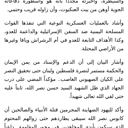
والسيطرة، وأخبرته مجدداً بأنه هو وأسطورة دفاعاته
الجوية أوهن من بيت العنكبوت، وأن زاوله قريب وحتمي.
وأشاد بالعمليات العسكرية النوعية التي تنفذها القوات
المسلحة اليمنية ضد السفن الإسرائيلية والداعمة للعدو،
وكذا الأهداف التابعة للعدو في أم الرشراش ويافا وغيرها
من الأراضي المحتلة.
وأشار البيان إلى أن الدعم والإسناد من يمن الإيمان
والحكمة مستمر لنصرة فلسطين ولبنان حتى تحقيق النصر
على الكيان الصهيوني الغاصب.. مؤكداً المضي على درب
الجهاد الذي ظل الشهيد السيد حسن نصر الله، ثابتاً عليه
حتى لقي الله تعالى شهيداً.
وأكد لليهود الصهاينة المجرمين قتلة الأنبياء والصالحين أن
كابوس نصر الله سيبقى يطاردهم حتى زوالهم المحتوم
الذي سيكون بأيدي المجاهدين في محور المقاومة.. داعياً