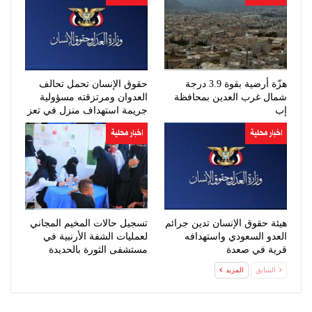
هزّة أرضية بقوة 3.9 درجة
حقوق الإنسان تحمل تحالف
شمال غرب العدين بمحافظة
العدوان ومرتزقته مسؤولية
إب
جريمة استهداف منزل في تعز
اخبار محلية
اخبار محلية
هيئة حقوق الإنسان تدين جرائم
تسجيل حالات المخيم المجاني
العدو السعودي واستهدافه
لعمليات الشفة الأرنبية في
قرية في صعدة
مستشفى الثورة بالحديدة
السابق
المزيد