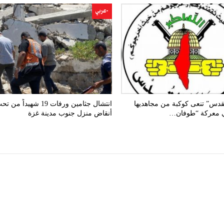
-عربي
لقدس” تنعى كوكبة من مجاهديها
انتشال جثامين ورفات 19 شهيداً من 
ي معركة “طوفان…
أنقاض منزل جنوب مدينة غزة