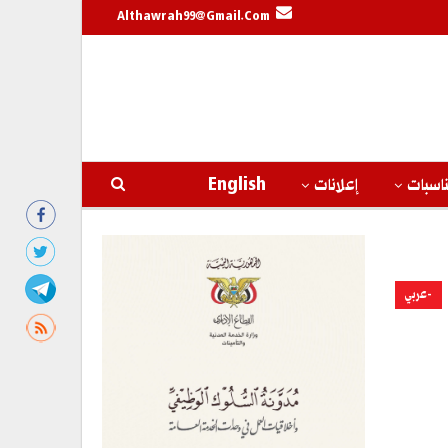
Althawrah99@gmail.com
اسبات
إعلانات
English
-عربي