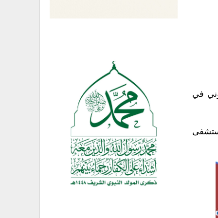
وني في
مستشفى