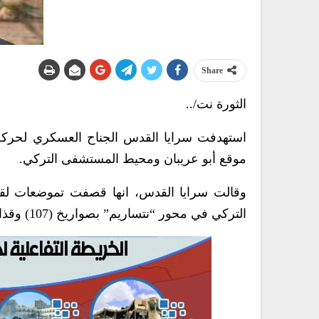
Share
الثورة نت/..
استهدفت سرايا القدس الجناح العسكري لحركة
موقع أبو عريبان ومحيط المستشفى التركي.
وقالت سرايا القدس، انها قصفت تموضعات لقيا
التركي في محور “نتساريم” بصواريخ (107) وقذائف الهاون العيار الثقيل.