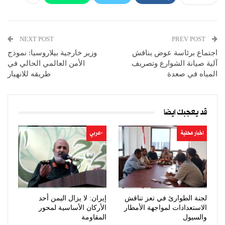
NEXT POST
PREV POST
اجتماع برئاسة عوض يناقش
وزير خارجية بيلاروسيا: نموذج
آلية صيانة الشوارع وتصريف
الأمن العالمي الحالي في
المياه في صعدة
طريقه للانهيار
قد يعجبك ايضا
اخبار محلية
-عربي
لجنة الطوارئ في تعز تناقش
إيران: لا يزال اليمن أحد
الاستعدادات لمواجهة الأمطار
الأركان الأساسية لمحور
والسيول
المقاومة