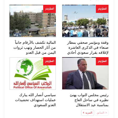
السلايدر
السلايدر
وقفة ومؤتمر صحفي بمطار
المالية تكشف بالأرقام جانباً
صنعاء في الذكرى العاشرة
من آثار الحصار ونهب ثروات
لإغلاقه بقرار سعودي أحادي
اليمن من قبل العدو
السعودي…
السلايدر
السلايدر
رئيس مجلس النواب يهنئ
سياسي أنصار الله يبارك
نظيره في ساحل العاج
عمليات استهداف تحشيدات
بمناسبة عيد الاستقلال
العدو السعودي
السابق
المزيد