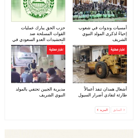
أمسيات وندوات في شعوب
حزب الحق يبارك عمليات
إحياءً لذكرى المولد النبوي
القوات المسلحة ضد
الشريف
التحشيدات العدو السعودي في
مأرب وحضرموت
اخبار محلية
اخبار محلية
أشغال همدان تنفذ أعمالاً
مديرية الجبين تحتفي بالمولد
طارئة لتفادي أضرار السيول
النبوي الشريف
السابق
المزيد