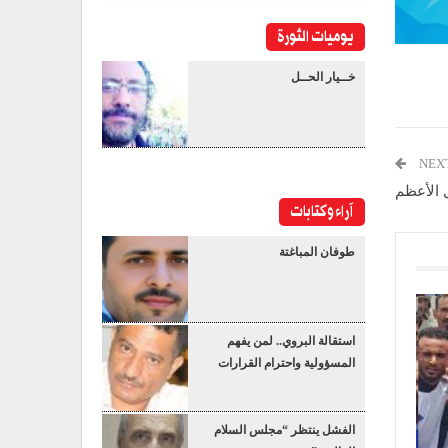
يوميات الثورة
خــيار الحــل
NEX
 الأعظم
آراء وكتابات
طوفان المباغتة
استقالة البروي.. لمن يفهم
المسؤولية واحترام القرارات
الفشل ينتظر “مجلس السلام