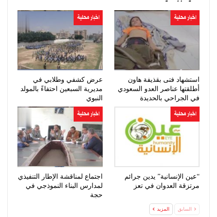
اخبار محلية
اخبار محلية
استشهاد فتى بقذيفة هاون
عرض كشفي وطلابي في
أطلقتها عناصر العدو السعودي
مديرية السبعين احتفاءً بالمولد
في الجراحي بالحديدة
النبوي
اخبار محلية
اخبار محلية
“عين الإنسانية” يدين جرائم
اجتماع لمناقشة الإطار التنفيذي
مرتزقة العدوان في تعز
لمدارس البناء النموذجي في
حجة
السابق
المزيد