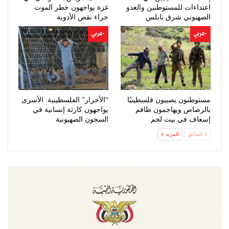
اعتداءات للمستوطنين والعدو
غزة يواجهون خطر الموت
الصهيوني شرق نابلس
جراء نقص الأدوية
-عربي
-عربي
مستوطنون يصيبون فلسطينيًا
“الأحرار” الفلسطينية: الأسرى
بالرصاص ويهاجمون طاقم
يواجهون كارثة إنسانية في
إسعاف في بيت لحم
السجون الصهيونية
السابق
المزيد