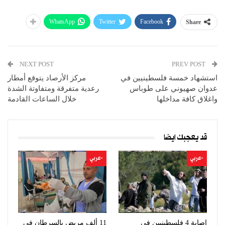
WhatsApp
Twitter
Facebook
Share
NEXT POST
PREV POST
استشهاد خمسة فلسطينيين في
مركز الأرصاد يتوقع أمطار
عدوان صهيوني على طوباس
رعدية متفرقة ومتفاوتة الشدة
واغلاق كافة مداخلها
خلال الساعات القادمة
قد يعجبك ايضا
-عربي
-عربي
إصابة 4 فلسطينيين في
11 ألف مريض بالسرطان في