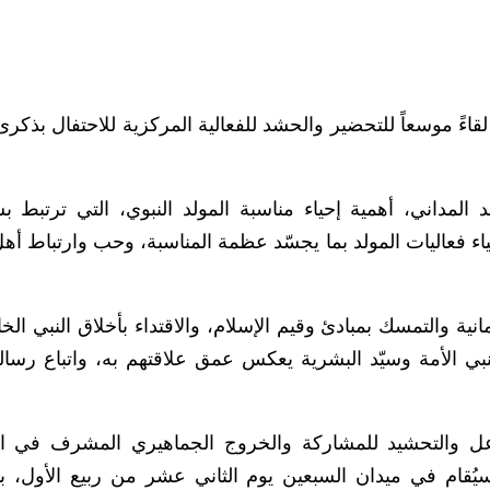
اءً موسعاً للتحضير والحشد للفعالية المركزية للاحتفال بذكرى
د المداني، أهمية إحياء مناسبة المولد النبوي، التي ترتبط 
 فعاليات المولد بما يجسّد عظمة المناسبة، وحب وارتباط أهل
نية والتمسك بمبادئ وقيم الإسلام، والاقتداء بأخلاق النبي الخات
م بنبي الأمة وسيّد البشرية يعكس عمق علاقتهم به، واتباع رسال
عل والتحشيد للمشاركة والخروج الجماهيري المشرف في ال
ُقام في ميدان السبعين يوم الثاني عشر من ربيع الأول، بم