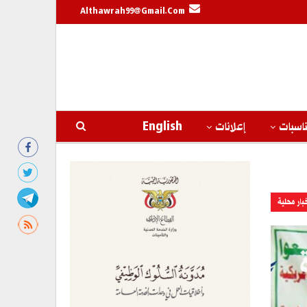
Althawrah99@gmail.com
اسبات
إعلانات
English
بار محلية