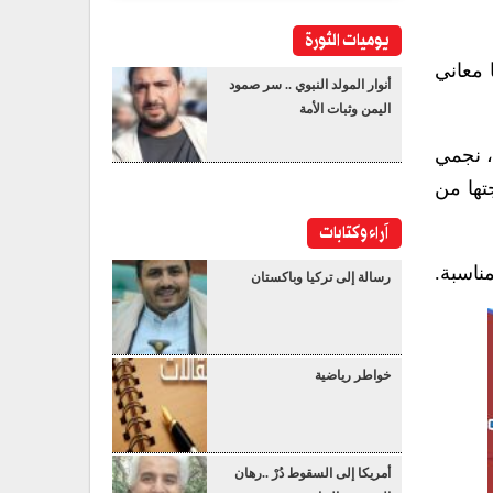
يوميات الثورة
 معاني
أنوار المولد النبوي .. سر صمود
اليمن وثبات الأمة
، نجمي
تها من
آراء وكتابات
ناسبة.
رسالة إلى تركيا وباكستان
خواطر رياضية
أمريكا إلى السقوط دُرْ ..رهان