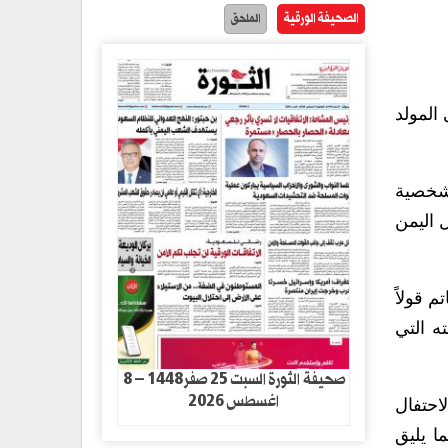
الصحيفة الورقية
الملحق
 المولد
بشخصية
 اليمن
م قولاً
ته التي
صحيفة الثورة السبت 25 صفر1448 – 8
اغسطس 2026
احتفال
ا يليق