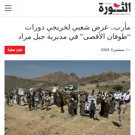
مأرب.. عرض شعبي لخريجي دورات
“طوفان الأقصى” في مديرية جبل مراد
اخبار محلية
On
سبتمبر 3, 2024