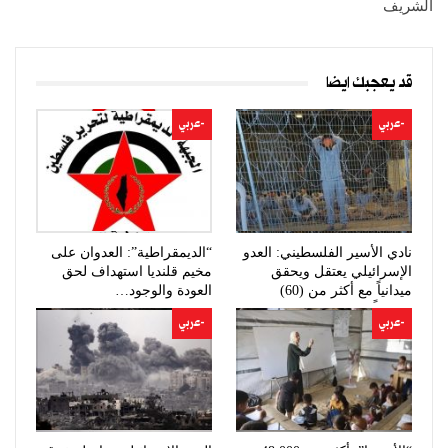
الشريف
قد يعجبك ايضا
-عربي
-عربي
نادي الأسير الفلسطيني: العدو
“الديمقراطية”: العدوان على
الإسرائيلي يعتقل ويحقق
مخيم قلنديا استهداف لحق
ميدانياً مع أكثر من (60)
العودة والوجود…
مواطناً…
-عربي
-عربي