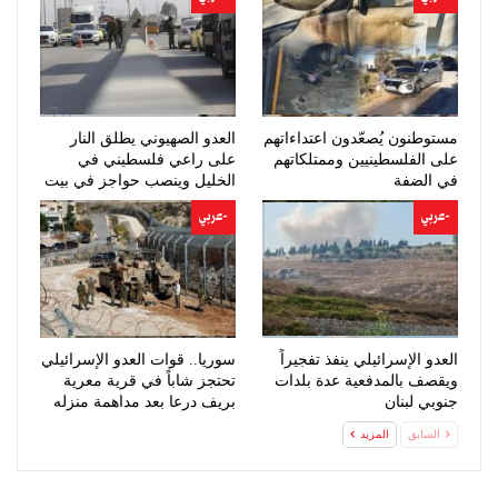
مستوطنون يُصعّدون اعتداءاتهم
العدو الصهيوني يطلق النار
على الفلسطينيين وممتلكاتهم
على راعي فلسطيني في
في الضفة
الخليل وينصب حواجز في بيت
لحم
-عربي
-عربي
العدو الإسرائيلي ينفذ تفجيراً
سوريا.. قوات العدو الإسرائيلي
ويقصف بالمدفعية عدة بلدات
تحتجز شاباً في قرية معرية
جنوبي لبنان
بريف درعا بعد مداهمة منزله
السابق
المزيد