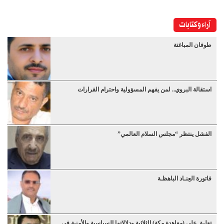
آراء وكتابات
طوفان المباغتة
استقالة البروي.. لمن يفهم المسؤولية واحترام القرارات
الفشل ينتظر “مجلس السلام العالمي”
فاتورة العِنـاد الباهظـة
تعليق على (معاهدة مكة) الثلاثية ودلالاتها السياسية والأمنية في