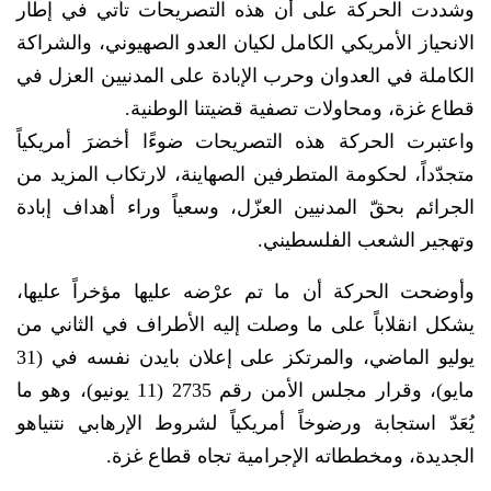
وشددت الحركة على أن هذه التصريحات تأتي في إطار
الانحياز الأمريكي الكامل لكيان العدو الصهيوني، والشراكة
الكاملة في العدوان وحرب الإبادة على المدنيين العزل في
قطاع غزة، ومحاولات تصفية قضيتنا الوطنية.
واعتبرت الحركة هذه التصريحات ضوءًا أخضرَ أمريكياً
متجدّداً، لحكومة المتطرفين الصهاينة، لارتكاب المزيد من
الجرائم بحقّ المدنيين العزّل، وسعياً وراء أهداف إبادة
وتهجير الشعب الفلسطيني.
وأوضحت الحركة أن ما تم عرْضه عليها مؤخراً عليها،
يشكل انقلاباً على ما وصلت إليه الأطراف في الثاني من
يوليو الماضي، والمرتكز على إعلان بايدن نفسه في (31
مايو)، وقرار مجلس الأمن رقم 2735 (11 يونيو)، وهو ما
يُعَدّ استجابة ورضوخاً أمريكياً لشروط الإرهابي نتنياهو
الجديدة، ومخططاته الإجرامية تجاه قطاع غزة.