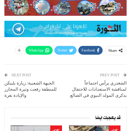
WhatsApp
Twitter
Facebook
Share
NEXT POST
PREV POST
الشغدري يرأس اجتماعاً
الجبهة الشعبية: زيارة بلينكن
لمناقشة الاستعدادات للاحتفال
للمنطقة رفعت وتيرة المجازر
بذكرى المولد النبوي في الضالع
والإبادة بغزة
قد يعجبك ايضا
-عربي
-عربي