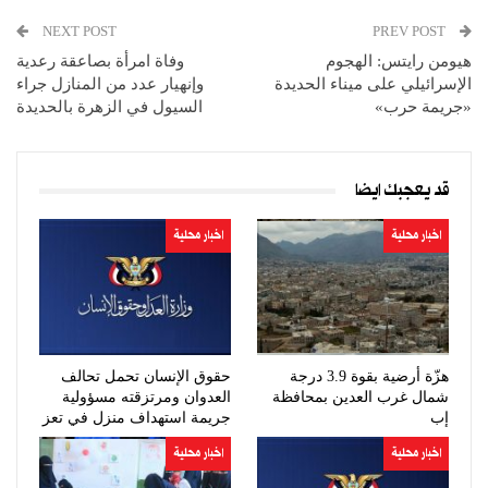
NEXT POST
PREV POST
هيومن رايتس: الهجوم
وفاة امرأة بصاعقة رعدية
الإسرائيلي على ميناء الحديدة
وإنهيار عدد من المنازل جراء
«جريمة حرب»
السيول في الزهرة بالحديدة
قد يعجبك ايضا
اخبار محلية
اخبار محلية
هزّة أرضية بقوة 3.9 درجة
حقوق الإنسان تحمل تحالف
شمال غرب العدين بمحافظة
العدوان ومرتزقته مسؤولية
إب
جريمة استهداف منزل في تعز
اخبار محلية
اخبار محلية