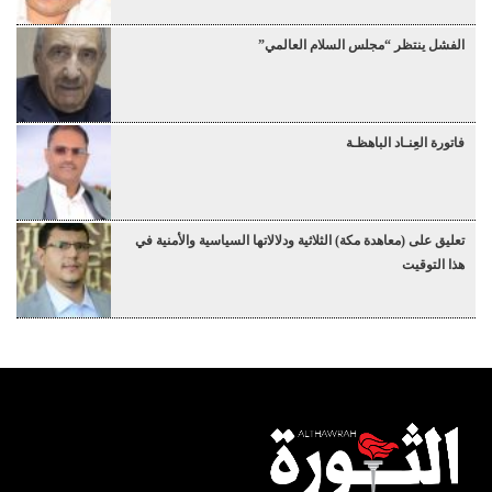
الفشل ينتظر “مجلس السلام العالمي”
فاتورة العِنـاد الباهظـة
تعليق على (معاهدة مكة) الثلاثية ودلالاتها السياسية والأمنية في
هذا التوقيت