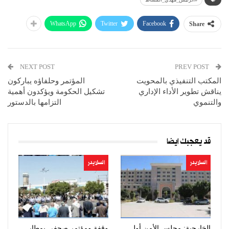
WhatsApp
Twitter
Facebook
Share
NEXT POST
PREV POST
المكتب التنفيذي بالمحويت
المؤتمر وحلفاؤه يباركون
يناقش تطوير الأداء الإداري
تشكيل الحكومة ويؤكدون أهمية
والتنموي
التزامها بالدستور
قد يعجبك ايضا
السلايدر
السلايدر
الخارجية: مجلس الأمن أول
وقفة ومؤتمر صحفي بمطار