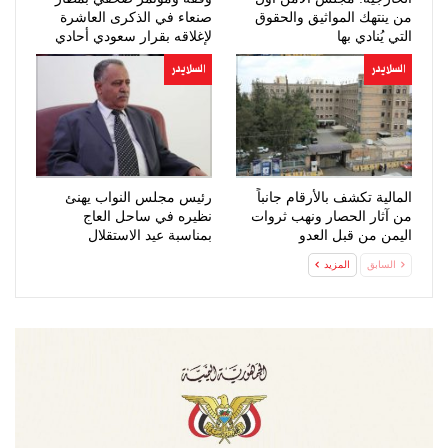
من ينتهك المواثيق والحقوق
صنعاء في الذكرى العاشرة
التي يُنادي بها
لإغلاقه بقرار سعودي أحادي
السلايدر
السلايدر
المالية تكشف بالأرقام جانباً
رئيس مجلس النواب يهنئ
من آثار الحصار ونهب ثروات
نظيره في ساحل العاج
اليمن من قبل العدو
بمناسبة عيد الاستقلال
السعودي…
السابق
المزيد