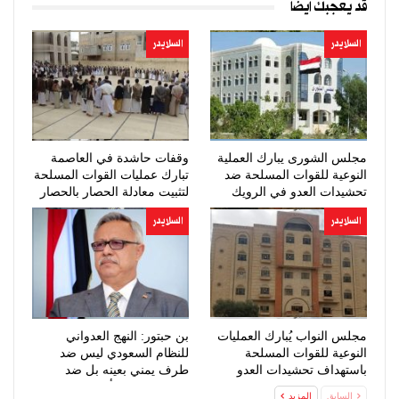
قد يعجبك ايضا
السلايدر
السلايدر
مجلس الشورى يبارك العملية
وقفات حاشدة في العاصمة
النوعية للقوات المسلحة ضد
تبارك عمليات القوات المسلحة
تحشيدات العدو في الرويك
لتثبيت معادلة الحصار بالحصار
والعبر…
السلايدر
السلايدر
مجلس النواب يُبارك العمليات
بن حبتور: النهج العدواني
النوعية للقوات المسلحة
للنظام السعودي ليس ضد
باستهداف تحشيدات العدو
طرف يمني بعينه بل ضد
السعودي
الشعب اليمني أجمع
السابق
المزيد