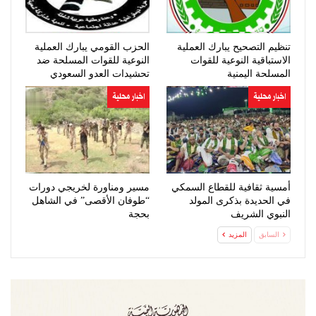
تنظيم التصحيح يبارك العملية
الحزب القومي يبارك العملية
الاستباقية النوعية للقوات
النوعية للقوات المسلحة ضد
المسلحة اليمنية
تحشيدات العدو السعودي
اخبار محلية
اخبار محلية
أمسية ثقافية للقطاع السمكي
مسير ومناورة لخريجي دورات
في الحديدة بذكرى المولد
“طوفان الأقصى” في الشاهل
النبوي الشريف
بحجة
السابق
المزيد