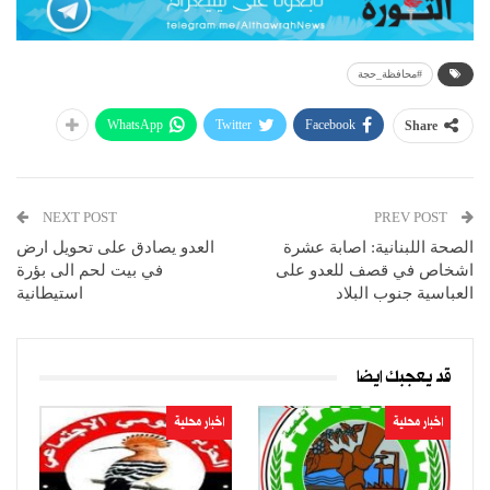
#محافظة_حجة
WhatsApp
Twitter
Facebook
Share
NEXT POST
PREV POST
الصحة اللبنانية: اصابة عشرة
العدو يصادق على تحويل ارض
اشخاص في قصف للعدو على
في بيت لحم الى بؤرة
العباسية جنوب البلاد
استيطانية
قد يعجبك ايضا
اخبار محلية
اخبار محلية