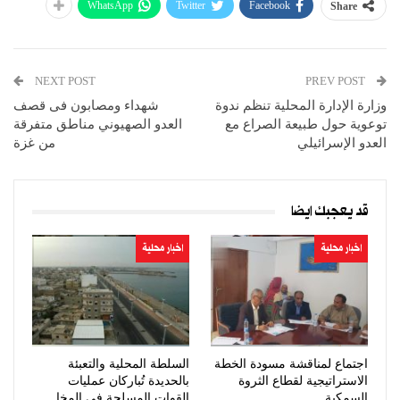
WhatsApp
Twitter
Facebook
Share
NEXT POST
PREV POST
وزارة الإدارة المحلية تنظم ندوة
شهداء ومصابون فى قصف
توعوية حول طبيعة الصراع مع
العدو الصهيوني مناطق متفرقة
العدو الإسرائيلي
من غزة
قد يعجبك ايضا
اخبار محلية
اخبار محلية
اجتماع لمناقشة مسودة الخطة
السلطة المحلية والتعبئة
الاستراتيجية لقطاع الثروة
بالحديدة تُباركان عمليات
السمكية
القوات المسلحة في المخا