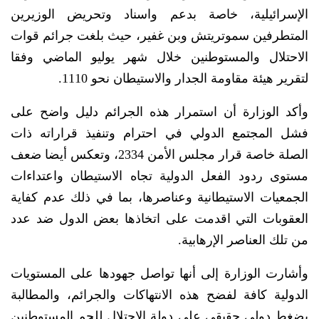
الإسرائيلية، خاصة بدعم واسناد وتحريض الوزيرين
المتطرفين سموتريتش وبن غفير، حيث بلغت جرائم قوات
الاحتلال والمستوطنين خلال شهر يوليو الماضي وفقا
لتقرير هيئة مقاومة الجدار والاستيطان نحو 1110.
وأكد الوزارة أن استمرار هذه الجرائم دليل واضح على
فشل المجتمع الدولي في احترام وتنفيذ قراراته ذات
الصلة خاصة قرار مجلس الأمن 2334، وتعكس أيضا ضعف
مستوى ردود الفعل الدولية تجاه الاستيطان واعتداءات
الجمعيات الاستيطانية وعناصرها، بما في ذلك عدم كفاية
العقوبات التي اقدمت على اتخاذها بعض الدول ضد عدد
من تلك العناصر الإرهابية.
وأشارت الوزارة إلى أنها تواصل جهودها على المستويات
الدولية كافة لفضح هذه الانتهاكات والجرائم، والمطالبة
بضغط دولي حقيقي على دولة الاحتلال للجم المستوطنين