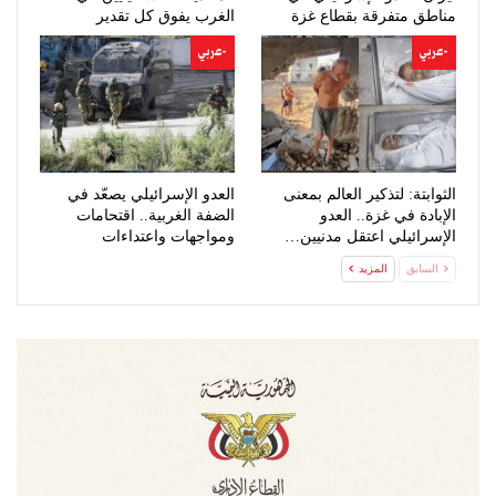
مناطق متفرقة بقطاع غزة
الغرب يفوق كل تقدير
-عربي
-عربي
الثوابتة: لتذكير العالم بمعنى
العدو الإسرائيلي يصعّد في
الإبادة في غزة.. العدو
الضفة الغربية.. اقتحامات
الإسرائيلي اعتقل مدنيين…
ومواجهات واعتداءات
للمستوطنين
السابق
المزيد