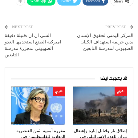
WhatsApp
Twitter
Facebook
Share
NEXT POST
PREV POST
المركز اليمني لحقوق الإنسان
السي ان ان :قنبلة دقيقة
يدين جريمة استهداف الكيان
اميركية الصنع استخدمها العدو
الصهيوني لمدرسة التابعين
الصهيوني بمجزرة مدرسة
التابعين
قد يعجبك ايضا
-عربي
-عربي
إطلاق نار وقنابل إنارة وإشعال
مقررة أممية: ثمن العنصرية
نيران للعدو الإسرائيلي في
المعادية للفلسطينيين في