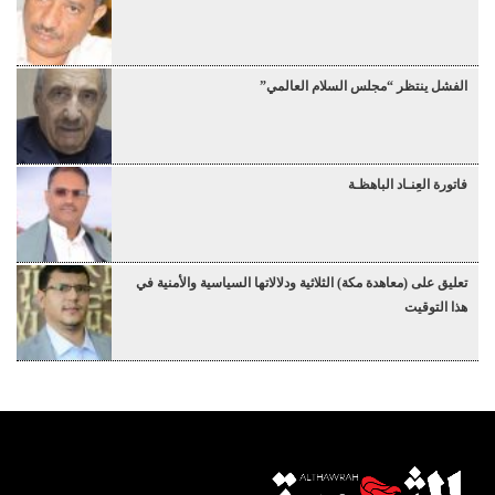
الفشل ينتظر “مجلس السلام العالمي”
فاتورة العِنـاد الباهظـة
تعليق على (معاهدة مكة) الثلاثية ودلالاتها السياسية والأمنية في
هذا التوقيت