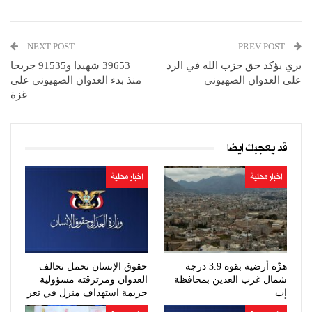
NEXT POST
PREV POST
بري يؤكد حق حزب الله في الرد
39653 شهيدا و91535 جريحا
على العدوان الصهيوني
منذ بدء العدوان الصهيوني على
غزة
قد يعجبك ايضا
اخبار محلية
اخبار محلية
هزّة أرضية بقوة 3.9 درجة
حقوق الإنسان تحمل تحالف
شمال غرب العدين بمحافظة
العدوان ومرتزقته مسؤولية
إب
جريمة استهداف منزل في تعز