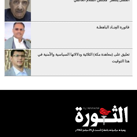
الفشل ينتظر “مجلس السلام العالمي”
فاتورة العِنـاد الباهظـة
تعليق على (معاهدة مكة) الثلاثية ودلالاتها السياسية والأمنية في
هذا التوقيت