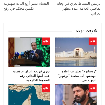
الرئيس المشاط يعزي في وفاة
القسام تدمر أربع آليات صهيونية
القاضي العلامة عبده مطهر
بكمين محكم في رفح
العزاني
قد يعجبك ايضا
دولي
دولي
“روساتوم” تعلن بدء إعادة
نوري قزلجه: إيران حافظت
موظفيها إلى محطة “بوشهر”
على أمنها الغذائي رغم
النووية في…
الضغوط الخارجية
دولي
دولي