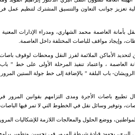
لية تعزيز جوانب التعاون والتنسيق المشترك لتنظيم عمل فرز
 بأمانة العاصمة محمد الشهاري، ومدراء الإدارات المعنية ب
ات، وإيجاد مواقف للباصات المختلفة داخل العاصمة.
 لتحديد الأماكن الملائمة لفرز النقل ومحطات لوقوف باصات 
العاصمة ، واعتماد تنفيذ المرحلة الأولى على خط ” باب 
لرويشان- باب البلقة ” بالإضافة إلى خط جولة الستين المرور 
 تطبيع باصات الأجرة ومدى التزامهم بقوانين المرور في
ات، وتوفير وسائل نقل في الخطوط التي لا تمر فيها الباصات.
اطنين، ووضع الحلول والمعالجات اللازمة للإشكاليات المروري
ل البري، بجهود قيادة شرطة المرور في تحسين وتطوير برامج