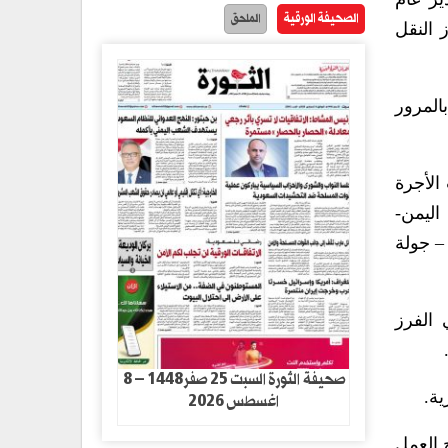
الصحيفة الورقية
الملحق
 النقل
المرور
الأجرة
اليمن-
– جولة
 الفرز
صحيفة الثورة السبت 25 صفر1448 – 8
ة.
اغسطس 2026
 العمل