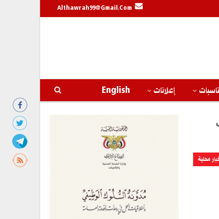
Althawrah99@gmail.com
اسبات
إعلانات
English
بار محلية