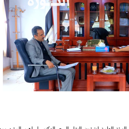
لهيئة العامة لشؤون النقل البري الدكتور إبراهيم المؤيد ومد