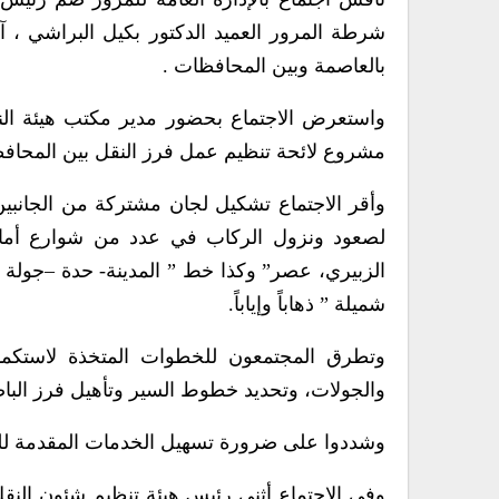
شرطة المرور العميد الدكتور بكيل البراشي ، آ
بالعاصمة وبين المحافظات .
واستعرض الاجتماع بحضور مدير مكتب هيئة النقل
مشروع لائحة تنظيم عمل فرز النقل بين المحافظ
وأقر الاجتماع تشكيل لجان مشتركة من الجانبين
لصعود ونزول الركاب في عدد من شوارع أمانة 
الزبيري، عصر” وكذا خط ” المدينة- حدة –جولة ا
شميلة ” ذهاباً وإياباً.
وتطرق المجتمعون للخطوات المتخذة لاستكمال
والجولات، وتحديد خطوط السير وتأهيل فرز الباص
وشددوا على ضرورة تسهيل الخدمات المقدمة للمو
وفي الاجتماع أثنى رئيس هيئة تنظيم شئون النق