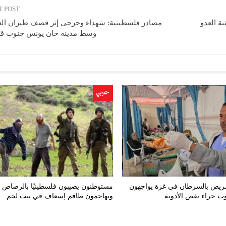
T POST
ة العدو
مصادر فلسطينية: شهداء وجرحى إثر قصف طيران العد
وسط مدينة خان يونس جنوب ق
-عربي
 مريض بالسرطان في غزة يواجهون
مستوطنون يصيبون فلسطينيًا بالرصاص
ت جراء نقص الأدوية
ويهاجمون طاقم إسعاف في بيت لحم