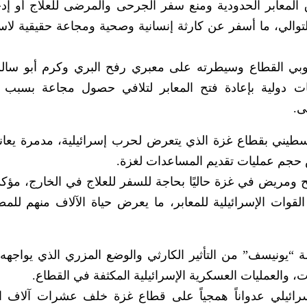
 المعابر الحدودية ومنع سفر الجرحى والمرضى للعلاج أو إد
سانية لقطاع غزة لليوم الـ83 على التوالي، ما أسفر عن كارثة إنسانية وصحية ومجاعة حقيقية
جنوبي القطاع وسيطرته على معبري رفح البري وكرم أبو سال
لبات دولية بإعادة فتح المعابر لتلافي حصول مجاعة بسبب 
ى.
فلسطيني بقطاع غزة الذي يتعرض لحرب إسرائيلية، مدمرة يعا
يص حجم عمليات تقديم المساعدات لغزة.
لصحة قالت، إن نحو 20 ألف جريح ومريض في غزة حاليًا بحاجة للسفر للعلاج في الخارج، 
قوات الإسرائيلية للمعابر، ما يعرض حياة الآلاف منهم للم
 “يونيسف” من التأثير الكارثي والوضع المزري الذي يواجهه
ت، والعمليات العسكرية الإسرائيلية المكثفة في القطاع.
202 يشن الاحتلال الإسرائيلي عدواناً همجياً على قطاع غزة خلف عشرات آلاف