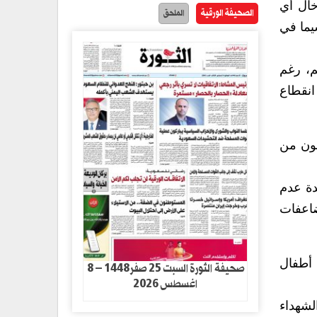
خال أي
الصحيفة الورقية
الملحق
 لاسيما في
م، رغم
انقطاع
نون من
مؤكدة عدم
ضاعفات
 أطفال
صحيفة الثورة السبت 25 صفر1448 – 8
اغسطس 2026
 الشهداء