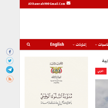
Althawrah99@gmail.com
اسبات
إعلانات
English
-عربي