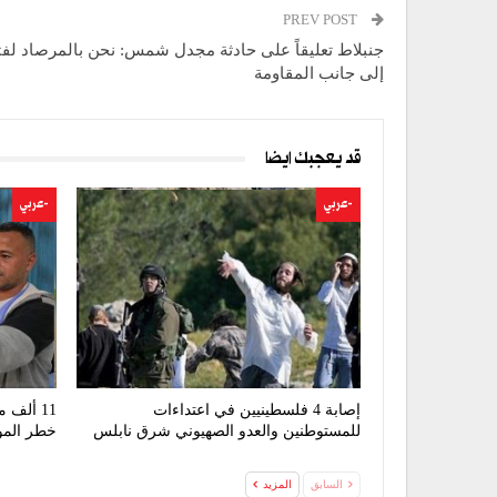
PREV POST
جنبلاط تعليقاً على حادثة مجدل شمس: نحن بالمرصاد لفتن
إلى جانب المقاومة
قد يعجبك ايضا
-عربي
-عربي
إصابة 4 فلسطينيين في اعتداءات
11 ألف
للمستوطنين والعدو الصهيوني شرق نابلس
خطر المو
السابق
المزيد