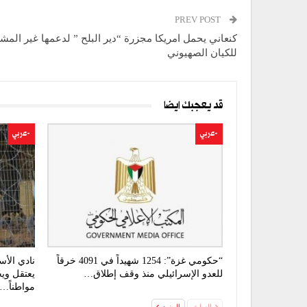
PREV POST
كنعاني يحمل امريكا مجزرة “دير البلح ” لدعمها غير الم
للكيان الصهيوني
قد يعجبك ايضا
-عربي
-عربي
“حكومي غزة”: 1254 شهيداً في 4091 خرقاً
نادي الأس
للعدو الإسرائيلي منذ وقف إطلاق…
مواطناً…
السابق
المزيد