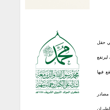
في حقل
ليرتفع
ع فيها
 مصادر
لطيران