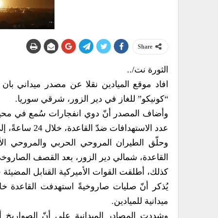
Share
الثورة نت/..
افاد موقع الميادين نقلا عن مصدر ميداني بان 
“كونيكو” للغاز في دير الزور، شرقي سوريا.
وأضاف المصدر أنّ دوي انفجارات سُمع في محيط
عدد الاستهدافات ضدّ القاعدة، خلال 24 ساعةً، إلى ثلاث.
وحلّق الطيران المروحي الحربي والمروحي الأ
القاعدة، شمالي دير الزور، بعد القصف الصاروخ
كذلك، أطلقت القوات الأميركية القنابل المضيئة ف
يُذكر أنّ صليات صاروخيةً استهدفت القاعدة خل
ميدانية للميادين.
وشددت المصادر الميدانية على أنّ الصواريخ أ