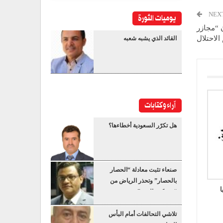
NEX
يوميات الثورة
ن “مجازر
الاحتلال
القائد الذي يشبه شعبه
آراء وكتابات
هل تكرّر السعودية أخطاءها؟
صنعاء تثبت معادلة “الحصار
بالحصار” وتحذر الرياض من
“عسكرة البحر”
تلاشي التحالفات أمام البأس