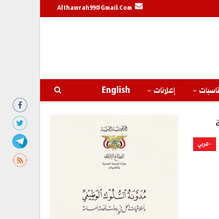
Althawrah99@gmail.com
اسبات
إعلانات
English
-عربي