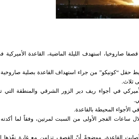
قصفا صاروخيا، استهدف الليلة الماضية، القاعدة الأميركية 
 حقل “كونيكو” من جراء استهداف القاعدة بصلية صاروخية، 
ميركي في أجواء ريف دير الزور الشرقي والمنطقة التي تق
ي.
ي الأجواء المحيطة بالقاعدة.
ال ساعات الفجر الأولى من السبت لمرتين، وفقاً لما أكدته
صابت القاعدة، موضحةً أنّ القصف تزامن مع غارةٍ نفّذها ا