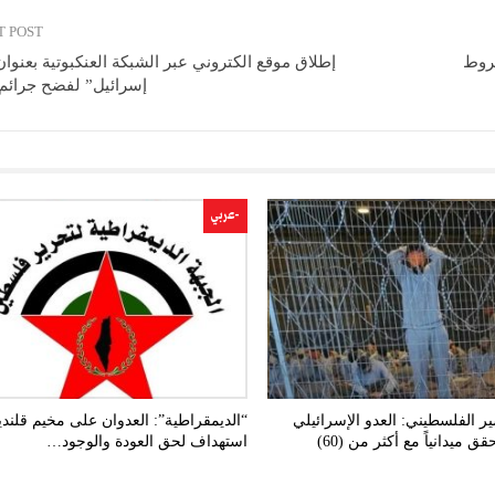
T POST
شروط
إطلاق موقع الكتروني عبر الشبكة العنكبوتية بعنوا
إسرائيل” لفضح جرائم 
-عربي
ير الفلسطيني: العدو الإسرائيلي
“الديمقراطية”: العدوان على مخيم قلنديا
يعتقل ويحقق ميدانياً مع أكثر من (60)
استهداف لحق العودة والوجود…