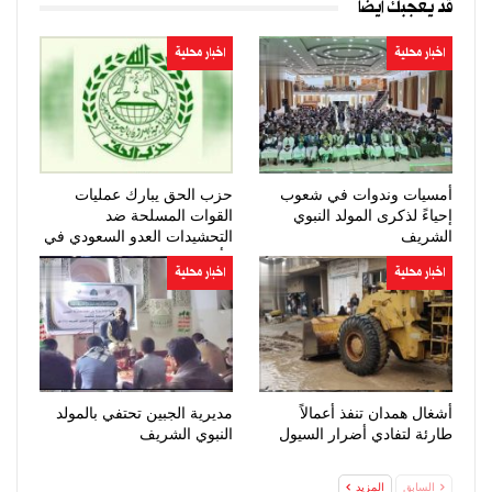
قد يعجبك ايضا
اخبار محلية
اخبار محلية
أمسيات وندوات في شعوب
حزب الحق يبارك عمليات
إحياءً لذكرى المولد النبوي
القوات المسلحة ضد
الشريف
التحشيدات العدو السعودي في
مأرب وحضرموت
اخبار محلية
اخبار محلية
أشغال همدان تنفذ أعمالاً
مديرية الجبين تحتفي بالمولد
طارئة لتفادي أضرار السيول
النبوي الشريف
السابق
المزيد