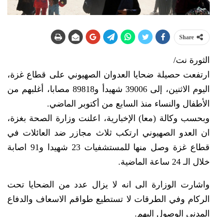
Share
الثورة نت/
ارتفعت حصيلة ضحايا العدوان الصهيوني على قطاع غزة،
اليوم الاثنين، إلى 39006 شهيدأ و89818 مصابا، أغلبهم من
الأطفال والنساء منذ السابع من أكتوبر الماضي.
وبحسب وكالة (معا) الإخبارية، اعلنت وزارة الصحة بغزة،
ان العدو الصهيوني ارتكب ثلاث مجازر ضد العائلات في
قطاع غزة وصل منها للمستشفيات 23 شهيدا و91 اصابة
خلال الـ 24 ساعة الماضية.
واشارت الوزارة الى انه لا يزال عدد من الضحايا تحت
الركام وفي الطرقات لا تستطيع طواقم الاسعاف والدفاع
المدني الوصول اليهم.