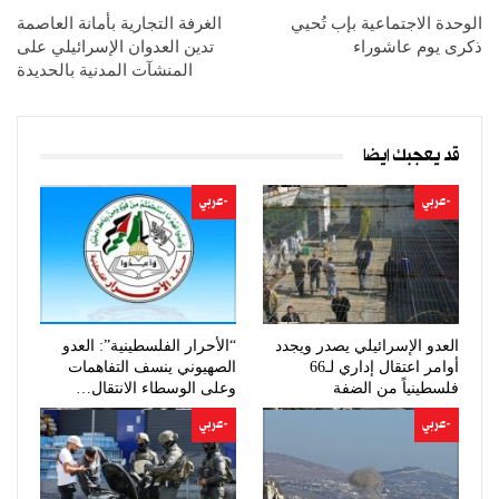
الوحدة الاجتماعية بإب تُحيي
الغرفة التجارية بأمانة العاصمة
ذكرى يوم عاشوراء
تدين العدوان الإسرائيلي على
المنشآت المدنية بالحديدة
قد يعجبك ايضا
-عربي
-عربي
العدو الإسرائيلي يصدر ويجدد
“الأحرار الفلسطينية”: العدو
أوامر اعتقال إداري لـ66
الصهيوني ينسف التفاهمات
فلسطينياً من الضفة
وعلى الوسطاء الانتقال…
-عربي
-عربي