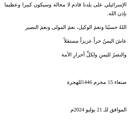
الإسرائيلي على بلدنا قادم لا محالة وسيكون كبيرا وعظيما
بإذن الله.
اللهُ حسبُنا ونعمَ الوكيل، نعمَ المولى ونعمَ النصير
عاشَ اليمنُ حراً عزيزاً مستقلاً
والنصرُ لليمنِ ولكلِّ أحرارِ الأمة
صنعاء 15 محرم 1446للهجرة
الموافق للـ 21 يوليو 2024م