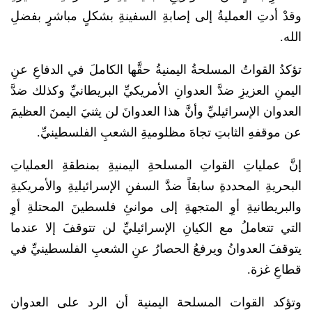
وقدْ أدتِ العمليةُ إلى إصابةِ السفينةِ بشكلٍ مباشرٍ بفضلِ
الله.
تؤكدُ القواتُ المسلحةُ اليمنيةُ حقَّها الكاملَ في الدفاعِ عنِ
اليمنِ العزيزِ ضدَّ العدوانِ الأمريكيِّ البريطانيِّ وكذلك ضدَّ
العدوان الإسرائيليِّ وأنَّ هذا العدوانَ لن يثنيَ اليمنَ العظيمَ
عن موقفهِ الثابتِ تجاهَ مظلوميةِ الشعبِ الفلسطينيِّ.
إنَّ عملياتِ القواتِ المسلحةِ اليمنيةِ بمنطقةِ العملياتِ
البحريةِ المحددةِ سابقاً ضدَّ السفنِ الإسرائيليةِ والأمريكيةِ
والبريطانيةِ أوِ المتجهةِ إلى موانئِ فلسطينَ المحتلةِ أوِ
التي تتعاملُ مع الكيانِ الإسرائيليِّ لن تتوقفَ إلا عندما
يتوقفَ العدوانُ ويرفعُ الحصارُ عنِ الشعبِ الفلسطينيِّ في
قطاعِ غزة.
وتؤكد القوات المسلحة اليمنية أن الرد على العدوان