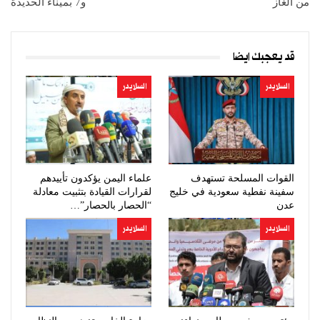
من الغاز
و7 بميناء الحديدة
قد يعجبك ايضا
السلايدر
السلايدر
القوات المسلحة تستهدف
علماء اليمن يؤكدون تأييدهم
سفينة نفطية سعودية في خليج
لقرارات القيادة بتثبيت معادلة
عدن
“الحصار بالحصار”…
السلايدر
السلايدر