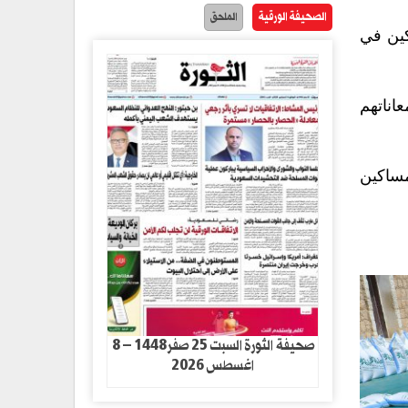
الصحيفة الورقية
الملحق
كين في
اناتهم
مساكين
صحيفة الثورة السبت 25 صفر1448 – 8
اغسطس 2026