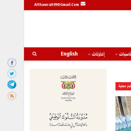
Althawrah99@gmail.com
اسبات
إعلانات
English
بار محلية