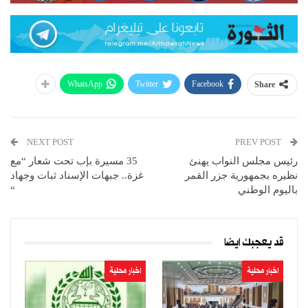
WhatsApp
Twitter
Facebook
Share
NEXT POST
PREV POST
رئيس مجلس النواب يهنئ
35 مسيرة بإب تحت شعار “مع
نظيره بجمهورية جزر القمر
غزة.. جبهات الإسناد ثبات وجهاد
باليوم الوطني
“
قد يعجبك ايضا
اخبار محلية
اخبار محلية