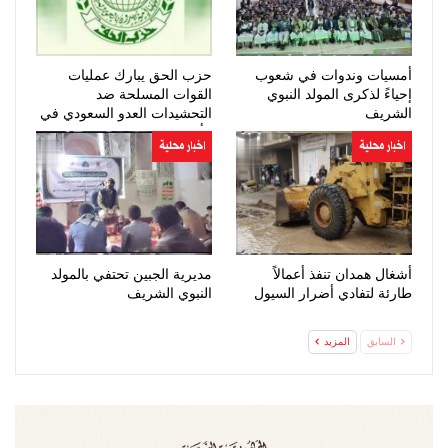
أمسيات وندوات في شعوب
حزب الحق يبارك عمليات
إحياءً لذكرى المولد النبوي
القوات المسلحة ضد
الشريف
التحشيدات العدو السعودي في
مأرب وحضرموت
اخبار محلية
اخبار محلية
أشغال همدان تنفذ أعمالاً
مديرية الجبين تحتفي بالمولد
طارئة لتفادي أضرار السيول
النبوي الشريف
السابق
المزيد