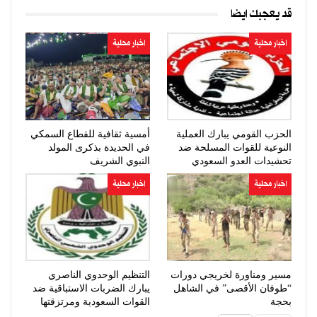
قد يعجبك ايضا
اخبار محلية
اخبار محلية
الحزب القومي يبارك العملية
أمسية ثقافية للقطاع السمكي
النوعية للقوات المسلحة ضد
في الحديدة بذكرى المولد
تحشيدات العدو السعودي
النبوي الشريف
اخبار محلية
اخبار محلية
مسير ومناورة لخريجي دورات
التنظيم الوحدوي الناصري
“طوفان الأقصى” في الشاهل
يبارك الضربات الاستباقية ضد
بحجة
القوات السعودية ومرتزقتها