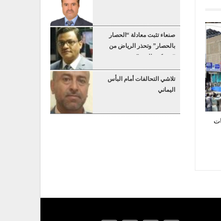
صنعاء تثبت معادلة “الحصار
بالحصار” وتحذر الرياض من
“عسكرة البحر”
تلاشي التحالفات أمام البأس
اليماني
ات