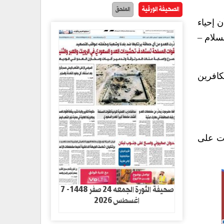
الصحيفة الورقية
الملحق
 إحياء
سلام –
كافرين
ثت على
صحيفة الثورة الجمعه 24 صفر 1448- 7
اغسطس 2026