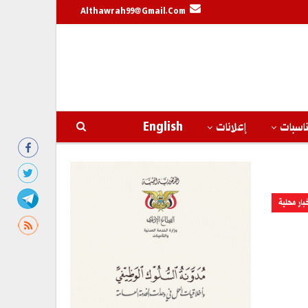
Althawrah99@gmail.com
اسبات
إعلانات
English
بار محلية