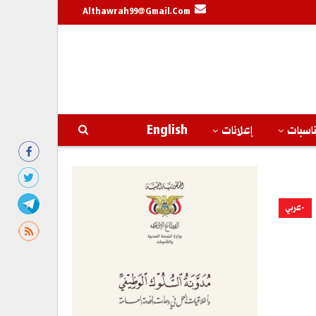
Althawrah99@gmail.com
اسبات
إعلانات
English
-عربي