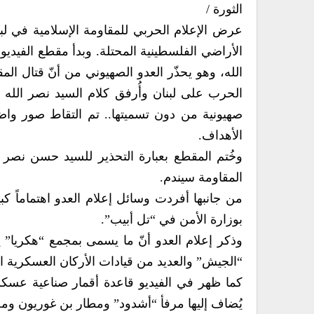
الثورة /
عرض الإعلام الحربي للمقاومة الإسلامية في لب
الأراضي الفلسطينية المحتلة. وبدأ مقطع الفيدي
الله، وهو يحذّر العدو الصهيوني من أنّ قتال 
الحرب على لبنان وأُرفق كلام السيد نصر الله با
صهيونية من دون تسميتها.. تم التقاط صور وا
الأهداف.
وخُتم المقطع بعبارة التحذير للسيد حسن نصر ا
المقاومة سيندم.
من جانبها أفردت وسائل إعلام العدو اهتماماً كبير
بوزارة الأمن في “تل أبيب”.
وذكر إعلام العدو أنّ ما يسمى بمجمع “هكريا” ي
“الجيش” والعديد من قيادات الأركان العسكرية الع
كما ظهر في الفيديو قاعدة أقمار صناعية عسك
يُضاف إليها مرفأ “أشدود” ومطار بن غوريون وم