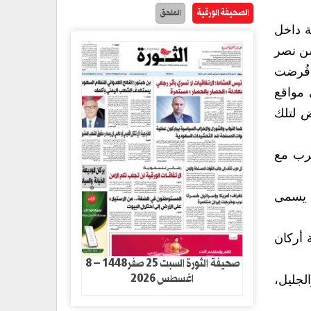
الصحيفة الورقية
الملحق
ة داخل
سن نصر
 فُرضت
 مواقع
ض لتلك
حرب مع
ما يسمى
 أركان
صحيفة الثورة السبت 25 صفر1448 – 8
اغسطس 2026
لجليل،