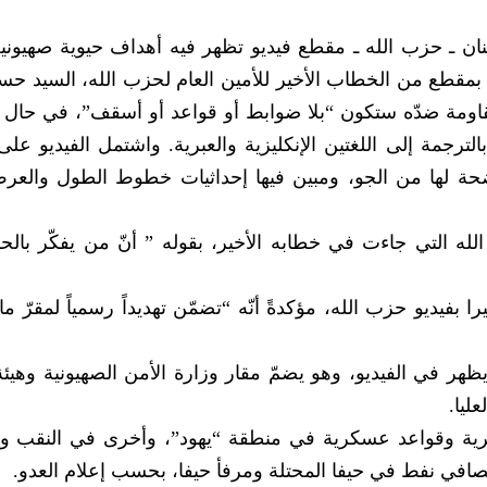
نان ـ حزب الله ـ مقطع فيديو تظهر فيه أهداف حيوية صهيوني
و بمقطع من الخطاب الأخير للأمين العام لحزب الله، السيد ح
المقاومة ضدّه ستكون “بلا ضوابط أو قواعد أو أسقف”، في حال
لترجمة إلى اللغتين الإنكليزية والعبرية. واشتمل الفيديو على
ضحة لها من الجو، ومبين فيها إحداثيات خطوط الطول والعر
لله التي جاءت في خطابه الأخير، بقوله ” أنّ من يفكّر بال
ا بفيديو حزب الله، مؤكدةً أنّه “تضمّن تهديداً رسمياً لمقرّ 
ظهر في الفيديو، وهو يضمّ مقار وزارة الأمن الصهيونية وهيئة
ليا.
رية وقواعد عسكرية في منطقة “يهود”، وأخرى في النقب وا
صافي نفط في حيفا المحتلة ومرفأ حيفا، بحسب إعلام العدو.