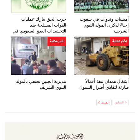
أمسيات وندوات في شعوب
حزب الحق يبارك عمليات
إحياءً لذكرى المولد النبوي
القوات المسلحة ضد
الشريف
التحشيدات العدو السعودي في
مأرب وحضرموت
اخبار محلية
اخبار محلية
أشغال همدان تنفذ أعمالاً
مديرية الجبين تحتفي بالمولد
طارئة لتفادي أضرار السيول
النبوي الشريف
السابق
المزيد