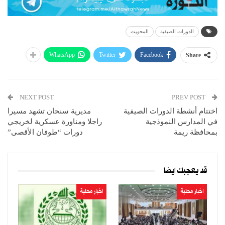
الدورات الصيفية
المحويت
WhatsApp
Twitter
Facebook
Share
NEXT POST
PREV POST
اختتام أنشطة الدورات الصيفية
مديرية سنحان تشهد مسيرا
في المدارس النموذجية
راجلا ومناورة عسكرية لخريجي
بمحافظة ريمة
دورات “طوفان الأقصى”
قد يعجبك ايضا
اخبار محلية
اخبار محلية