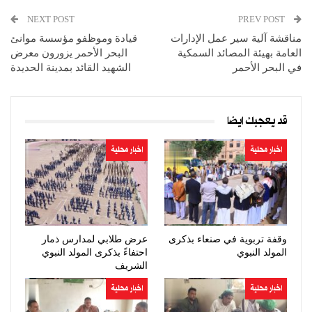
NEXT POST
PREV POST
مناقشة آلية سير عمل الإدارات
قيادة وموظفو مؤسسة موانئ
العامة بهيئة المصائد السمكية
البحر الأحمر يزورون معرض
في البحر الأحمر
الشهيد القائد بمدينة الحديدة
قد يعجبك ايضا
اخبار محلية
اخبار محلية
وقفة تربوية في صنعاء بذكرى
عرض طلابي لمدارس ذمار
المولد النبوي
احتفاءً بذكرى المولد النبوي
الشريف
اخبار محلية
اخبار محلية