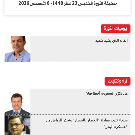
صحيفة الثورة الخميس 23 صفر 1448- 6 اغسطس 2026
يوميات الثورة
القائد الذي يشبه شعبه
آراء وكتابات
هل تكرّر السعودية أخطاءها؟
صنعاء تثبت معادلة “الحصار بالحصار” وتحذر الرياض من
“عسكرة البحر”