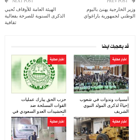
NEXT POST
PREV POST
وزير الخارجية يهنئ باليوم
الهيئة العامة للأوقاف تُحيي
الوطني لجمهورية باراغواي
الذكرى السنوية للصرخة بفعالية
ثقافية
قد يعجبك ايضا
اخبار محلية
اخبار محلية
أمسيات وندوات في شعوب
حزب الحق يبارك عمليات
إحياءً لذكرى المولد النبوي
القوات المسلحة ضد
الشريف
التحشيدات العدو السعودي في
مأرب وحضرموت
اخبار محلية
اخبار محلية