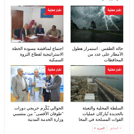
اخبار محلية
اخبار محلية
حالة الطقس : استمرار هطول
اجتماع لمناقشة مسودة الخطة
الأمطار على عدد من
الاستراتيجية لقطاع الثروة
المحافظات
السمكية
اخبار محلية
اخبار محلية
السلطة المحلية والتعبئة
الحوالي يُكّرم خريجي دورات
بالحديدة تُباركان عمليات
“طوفان الأقصى” من منتسبي
القوات المسلحة في المخا
وزارة الخدمة المدنية
السابق
المزيد