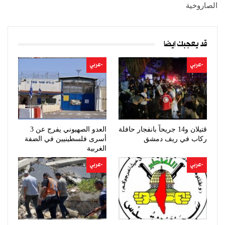
الصاروخية
قد يعجبك ايضا
-عربي
-عربي
قتيلان و14 جريحاً بانفجار حافلة
العدو الصهيوني يفرج عن 3
ركاب في ريف دمشق
أسرى فلسطينيين في الضفة
الغربية
-عربي
-عربي