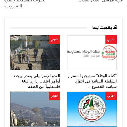
الصاروخية
قد يعجبك ايضا
-عربي
-عربي
“كتلة الوفاء” تستهجن استمرار
العدو الإسرائيلي يصدر ويجدد
السلطة اللبنانية في انتهاج
أوامر اعتقال إداري لـ66
سياسة الخضوع…
فلسطينياً من الضفة
-عربي
-عربي