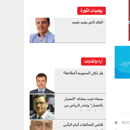
يوميات الثورة
القائد الذي يشبه شعبه
آراء وكتابات
هل تكرّر السعودية أخطاءها؟
صنعاء تثبت معادلة “الحصار
بالحصار” وتحذر الرياض من
“عسكرة البحر”
NEX
تلاشي التحالفات أمام البأس