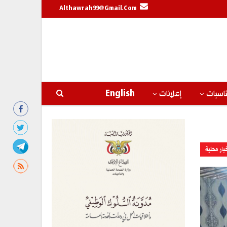
Althawrah99@gmail.com
اسبات
إعلانات
English
بار محلية