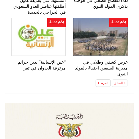
لقاء للقطاع الصحي في الوحدة
استشهاد فتى بقذيفة هاون
بذكرى المولد النبوي
أطلقتها عناصر العدو السعودي
في الجراحي بالحديدة
اخبار محلية
اخبار محلية
عرض كشفي وطلابي في
“عين الإنسانية” يدين جرائم
مديرية السبعين احتفاءً بالمولد
مرتزقة العدوان في تعز
النبوي
السابق
المزيد